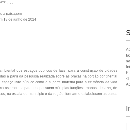
: , , , ,
ito à paisagem
m 18 de junho de 2024
S
A
la
so
In
ambiental dos espaços públicos de lazer para a construção de cidades
Re
idas a partir da pesquisa realizada sobre as praças na porção continental
<h
e espaço livre público como o suporte material para a existência da vida
Ac
como as praças e parques, possuem múltiplas funções urbanas: de lazer, de
licos, na escala do município e da região, formam e estabelecem as bases
I