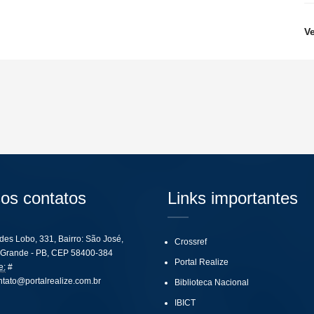
V
os contatos
Links importantes
ides Lobo, 331, Bairro: São José,
Crossref
Grande - PB, CEP 58400-384
Portal Realize
e:
#
ntato@portalrealize.com.br
Biblioteca Nacional
IBICT