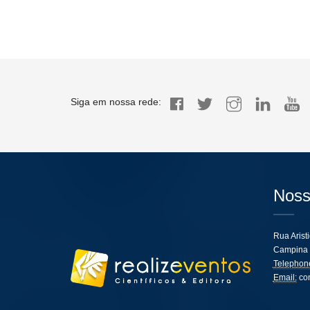
Siga em nossa rede:
Noss
Rua Arist
Campina 
Telephon
Email:
co