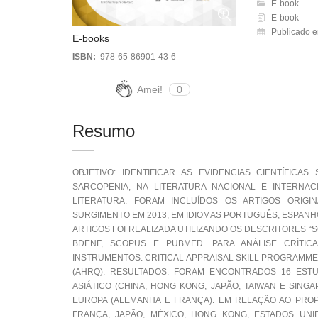
E-book
E-book
Publicado e
E-books
ISBN:
978-65-86901-43-6
Amei!
0
Resumo
OBJETIVO: IDENTIFICAR AS EVIDENCIAS CIENTÍFIC
SARCOPENIA, NA LITERATURA NACIONAL E INTERNAC
LITERATURA. FORAM INCLUÍDOS OS ARTIGOS ORIGIN
SURGIMENTO EM 2013, EM IDIOMAS PORTUGUÊS, ESPANHO
ARTIGOS FOI REALIZADA UTILIZANDO OS DESCRITORES “
BDENF, SCOPUS E PUBMED. PARA ANÁLISE CRÍTIC
INSTRUMENTOS: CRITICAL APPRAISAL SKILL PROGRAMM
(AHRQ). RESULTADOS: FORAM ENCONTRADOS 16 ESTUD
ASIÁTICO (CHINA, HONG KONG, JAPÃO, TAIWAN E SINGA
EUROPA (ALEMANHA E FRANÇA). EM RELAÇÃO AO PROPÓ
FRANÇA, JAPÃO, MÉXICO, HONG KONG, ESTADOS UNI