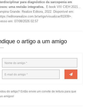
terdisciplinar para diagnóstico da sarcopenia em
osos: uma revisão integrativa.
. E-book VIII CIEH 2021...
mpina Grande: Realize Editora, 2022. Disponível em:
ttps://editorarealize.com.br/artigo/visualizar/81939>.
esso em: 07/08/2026 02:57
ndique o artigo a um amigo
stou do artigo? Então envie um convite de leitura para que
us amigos!