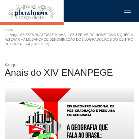
Toggl
navig
Início
Artigo: SE ESTA RUA FOSSE MINHA.... SEU PRIMEIRO NOME JAMAIS QUERIA
ALTERAR – A MUDANÇA DE DENOMINAÇÃO DOS LOGRADOUROS DO CENTRO
DE FORTALEZA (1810-1933)
Artigo
Anais do XIV ENANPEGE