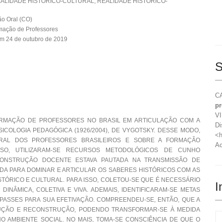
ALIDADE HISTÓRICO-CULTURAL, REALIDADE HISTÓRICO-
o Oral (CO)
mação de Professores
m 24 de outubro de 2019
S
CA
pr
VI
ORMAÇÃO DE PROFESSORES NO BRASIL EM ARTICULAÇÃO COM A
Di
ICOLOGIA PEDAGÓGICA (1926/2004), DE VYGOTSKY. DESSE MODO,
<h
URAL DOS PROFESSORES BRASILEIROS E SOBRE A FORMAÇÃO
Ac
SSO, UTILIZARAM-SE RECURSOS METODOLÓGICOS DE CUNHO
 CONSTRUÇÃO DOCENTE ESTAVA PAUTADA NA TRANSMISSÃO DE
ADA PARA DOMINAR E ARTICULAR OS SABERES HISTÓRICOS COM AS
STÓRICO E CULTURAL. PARA ISSO, COLETOU-SE QUE É NECESSÁRIO
I
NÂMICA, COLETIVA E VIVA. ADEMAIS, IDENTIFICARAM-SE METAS
ASSES PARA SUA EFETIVAÇÃO. COMPREENDEU-SE, ENTÃO, QUE A
ÇÃO E RECONSTRUÇÃO, PODENDO TRANSFORMAR-SE À MEDIDA
NO AMBIENTE SOCIAL. NO MAIS, TOMA-SE CONSCIÊNCIA DE QUE O