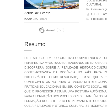
DOCÊNCIA, RE
CULTURAL
Comunicaçã
ANAIS de Evento
GT 01 - For
Publicado e
ISSN:
2358-8829
Amei!
2
Resumo
ESTE ARTIGO TEM POR OBJETIVO COMPREENDER A F
PERSPECTIVA VYGOTSKYANA, BASEANDO-SE NA OBRA PS
DISCORRERÁ SOBRE A REALIDADE HISTÓRICO-CULT
CONTEMPORÂNEA DA DOCÊNCIA NO PAÍS. PARA I
BIBLIOGRÁFICO. COMO RESULTADO, TEM-SE QUE A
CONHECIMENTOS. NO ENTANTO, PASSA A SER DIRECION
PRÁTICAS EDUCACIONAIS EM SEU CONTEXTO SOCIAL, HI
QUE O PROFESSOR ASSUMA UMA POSTURA AUTÔNOMA, DI
PARA A FORMAÇÃO DOS PROFESSORES E TAMBÉM OS IMP
FORMAÇÃO DOCENTE ESTÁ EM PERMANENTE CONSTRU
QUE A REALIDADE HISTÓRICO-CULTURAL SE MODIFICA 