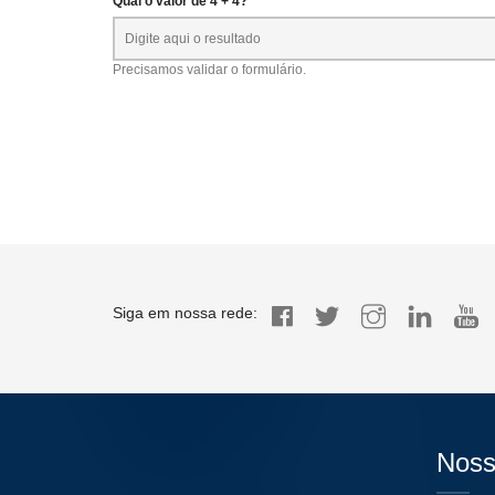
Qual o valor de 4 + 4? *
Precisamos validar o formulário.
Siga em nossa rede:
Noss