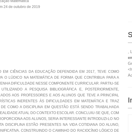
cação Matemática
m 24 de outubro de 2019
S
, 
en
Gr
<h
O EM CIÊNCIAS DA EDUCAÇÃO DEFENDIDA EM 2017, TEVE COMO
Ac
VA O LÚDICO NA MATEMÁTICA DE FORMA QUE CONTRIBUA PARA A
 TENHA DIFICULDADE NESSE COMPONENTE CURRICULAR. PARTIU-SE
 UTILIZANDO A PESQUISA BIBLIOGRÁFICA E, POSTERIORMENTE,
ADOS AOS PROFESSORES E AOS ALUNOS QUE TEVE A PRINCIPAL
I
STICAS INERENTES ÀS DIFICULDADES EM MATEMÁTICA E TRAZ
 DE COMO A DISCIPLINA EM QUESTÃO ESTÁ SENDO TRABALHADA
EALIDADE ATUAL DO CONTEXTO ESCOLAR. CONCLUIU-SE QUE, COM
ROPORCIONA AOS ALUNOS, SERIA INTERESSANTE INTRODUZI-LO NO
TA DISCIPLINA ESTÃO PRESENTES NA VIDA COTIDIANA DO ALUNO,
NIFICATIVA, CONSTRUINDO O CAMINHO DO RACIOCÍNIO LÓGICO DE