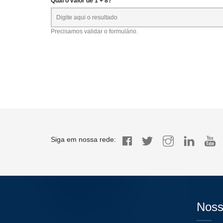
Qual o valor de 1 + 8? *
Precisamos validar o formulário.
Siga em nossa rede:
Noss