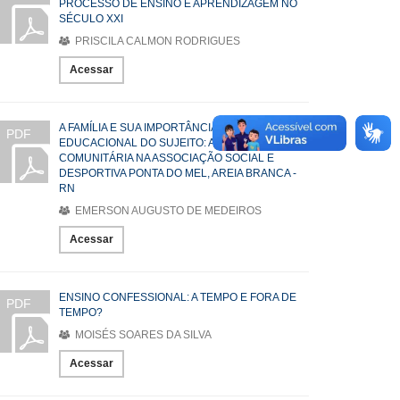
PROCESSO DE ENSINO E APRENDIZAGEM NO
SÉCULO XXI
PRISCILA CALMON RODRIGUES
Acessar
A FAMÍLIA E SUA IMPORTÂNCIA NO PROCESSO
PDF
EDUCACIONAL DO SUJEITO: AÇÃO EDUCATIVA
COMUNITÁRIA NA ASSOCIAÇÃO SOCIAL E
DESPORTIVA PONTA DO MEL, AREIA BRANCA -
RN
EMERSON AUGUSTO DE MEDEIROS
Acessar
ENSINO CONFESSIONAL: A TEMPO E FORA DE
PDF
TEMPO?
MOISÉS SOARES DA SILVA
Acessar