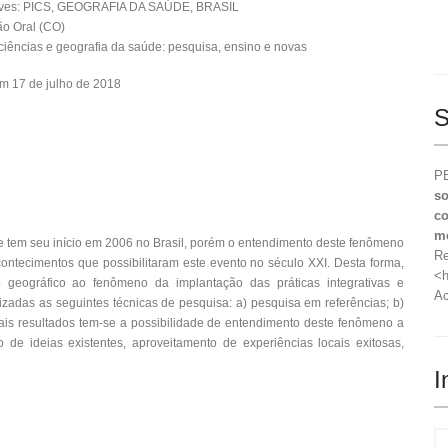
aves: PICS, GEOGRAFIA DA SAÚDE, BRASIL
o Oral (CO)
iências e geografia da saúde: pesquisa, ensino e novas
m 17 de julho de 2018
S
PE
so
co
m
de tem seu início em 2006 no Brasil, porém o entendimento deste fenômeno
Re
ontecimentos que possibilitaram este evento no século XXI. Desta forma,
<h
 geográfico ao fenômeno da implantação das práticas integrativas e
Ac
lizadas as seguintes técnicas de pesquisa: a) pesquisa em referências; b)
is resultados tem-se a possibilidade de entendimento deste fenômeno a
 de ideias existentes, aproveitamento de experiências locais exitosas,
I