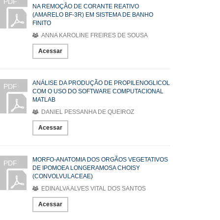
PDF
NA REMOÇÃO DE CORANTE REATIVO
(AMARELO BF-3R) EM SISTEMA DE BANHO
FINITO
ANNA KAROLINE FREIRES DE SOUSA
Acessar
ANÁLISE DA PRODUÇÃO DE PROPILENOGLICOL
PDF
COM O USO DO SOFTWARE COMPUTACIONAL
MATLAB
DANIEL PESSANHA DE QUEIROZ
Acessar
MORFO-ANATOMIA DOS ORGÃOS VEGETATIVOS
PDF
DE IPOMOEA LONGERAMOSA CHOISY
(CONVOLVULACEAE)
EDINALVA ALVES VITAL DOS SANTOS
Acessar