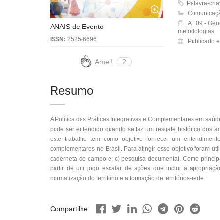
Palavra-ch
Comunicaçã
AT 09 - Geoc
ANAIS de Evento
metodologias
ISSN:
2525-6696
Publicado e
Amei!
2
Resumo
A Política das Práticas Integrativas e Complementares em saú
pode ser entendido quando se faz um resgate histórico dos ac
este trabalho tem como objetivo fornecer um entendimento
complementares no Brasil. Para atingir esse objetivo foram uti
caderneta de campo e; c) pesquisa documental. Como principa
partir de um jogo escalar de ações que inclui a apropriação
normatização do território e a formação de territórios-rede.
Compartilhe: