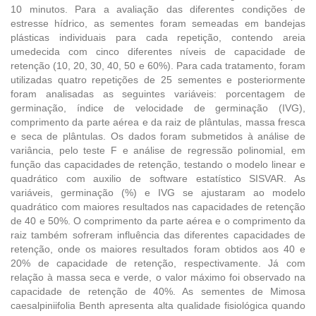
10 minutos. Para a avaliação das diferentes condições de
estresse hídrico, as sementes foram semeadas em bandejas
plásticas individuais para cada repetição, contendo areia
umedecida com cinco diferentes níveis de capacidade de
retenção (10, 20, 30, 40, 50 e 60%). Para cada tratamento, foram
utilizadas quatro repetições de 25 sementes e posteriormente
foram analisadas as seguintes variáveis: porcentagem de
germinação, índice de velocidade de germinação (IVG),
comprimento da parte aérea e da raiz de plântulas, massa fresca
e seca de plântulas. Os dados foram submetidos à análise de
variância, pelo teste F e análise de regressão polinomial, em
função das capacidades de retenção, testando o modelo linear e
quadrático com auxilio de software estatístico SISVAR. As
variáveis, germinação (%) e IVG se ajustaram ao modelo
quadrático com maiores resultados nas capacidades de retenção
de 40 e 50%. O comprimento da parte aérea e o comprimento da
raiz também sofreram influência das diferentes capacidades de
retenção, onde os maiores resultados foram obtidos aos 40 e
20% de capacidade de retenção, respectivamente. Já com
relação à massa seca e verde, o valor máximo foi observado na
capacidade de retenção de 40%. As sementes de Mimosa
caesalpiniifolia Benth apresenta alta qualidade fisiológica quando