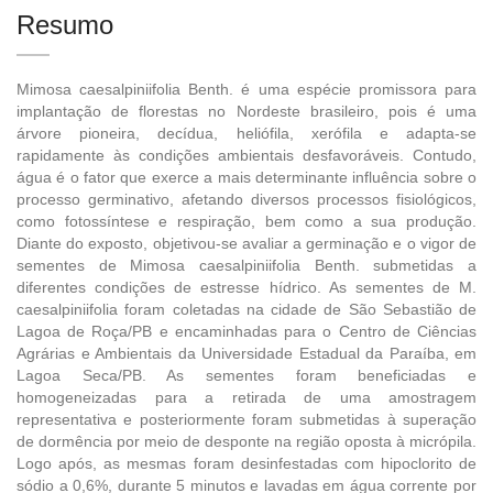
Resumo
Mimosa caesalpiniifolia Benth. é uma espécie promissora para
implantação de florestas no Nordeste brasileiro, pois é uma
árvore pioneira, decídua, heliófila, xerófila e adapta-se
rapidamente às condições ambientais desfavoráveis. Contudo,
água é o fator que exerce a mais determinante influência sobre o
processo germinativo, afetando diversos processos fisiológicos,
como fotossíntese e respiração, bem como a sua produção.
Diante do exposto, objetivou-se avaliar a germinação e o vigor de
sementes de Mimosa caesalpiniifolia Benth. submetidas a
diferentes condições de estresse hídrico. As sementes de M.
caesalpiniifolia foram coletadas na cidade de São Sebastião de
Lagoa de Roça/PB e encaminhadas para o Centro de Ciências
Agrárias e Ambientais da Universidade Estadual da Paraíba, em
Lagoa Seca/PB. As sementes foram beneficiadas e
homogeneizadas para a retirada de uma amostragem
representativa e posteriormente foram submetidas à superação
de dormência por meio de desponte na região oposta à micrópila.
Logo após, as mesmas foram desinfestadas com hipoclorito de
sódio a 0,6%, durante 5 minutos e lavadas em água corrente por