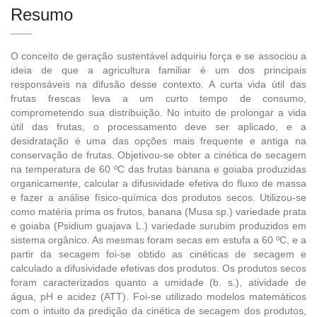
Resumo
O conceito de geração sustentável adquiriu força e se associou a
ideia de que a agricultura familiar é um dos principais
responsáveis na difusão desse contexto. A curta vida útil das
frutas frescas leva a um curto tempo de consumo,
comprometendo sua distribuição. No intuito de prolongar a vida
útil das frutas, o processamento deve ser aplicado, e a
desidratação é uma das opções mais frequente e antiga na
conservação de frutas. Objetivou-se obter a cinética de secagem
na temperatura de 60 ºC das frutas banana e goiaba produzidas
organicamente, calcular a difusividade efetiva do fluxo de massa
e fazer a análise físico-química dos produtos secos. Utilizou-se
como matéria prima os frutos, banana (Musa sp.) variedade prata
e goiaba (Psidium guajava L.) variedade surubim produzidos em
sistema orgânico. As mesmas foram secas em estufa a 60 ºC, e a
partir da secagem foi-se obtido as cinéticas de secagem e
calculado a difusividade efetivas dos produtos. Os produtos secos
foram caracterizados quanto a umidade (b. s.), atividade de
água, pH e acidez (ATT). Foi-se utilizado modelos matemáticos
com o intuito da predição da cinética de secagem dos produtos,