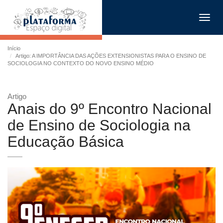
Toggl
navig
Início
Artigo: A IMPORTÂNCIA DAS AÇÕES EXTENSIONISTAS PARA O ENSINO DE
SOCIOLOGIA NO CONTEXTO DO NOVO ENSINO MÉDIO
Artigo
Anais do 9º Encontro Nacional
de Ensino de Sociologia na
Educação Básica