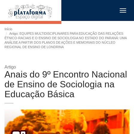
Toggl
navig
Início
Artigo: EQUIPES MULTIDISCIPLINARES PARA EDUCAÇÃO DAS RELAÇÕES
ÉTNICO-RACIAIS E O ENSINO DE SOCIOLOGIA NO ESTADO DO PARANÁ: UMA
ANÁLISE A PARTIR DOS PLANOS DE AÇÕES E MEMORIAIS DO NÚCLEO
REGIONAL DE ENSINO DE LONDRINA
Artigo
Anais do 9º Encontro Nacional
de Ensino de Sociologia na
Educação Básica