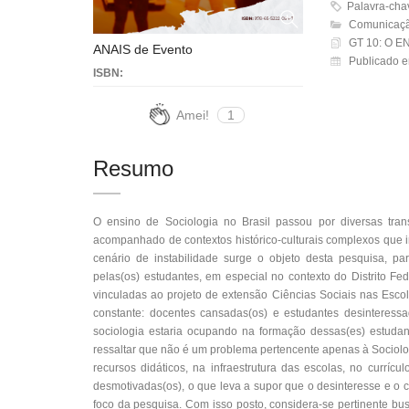
Palavra-chaves
Comunicaçã
GT 10: O 
ANAIS de Evento
Publicado e
ISBN:
Amei!
1
Resumo
O ensino de Sociologia no Brasil passou por diversas tra
acompanhado de contextos histórico-culturais complexos que i
cenário de instabilidade surge o objeto desta pesquisa, 
pelas(os) estudantes, em especial no contexto do Distrito Fed
vinculadas ao projeto de extensão Ciências Sociais nas Escola
constante: docentes cansadas(os) e estudantes desinteressa
sociologia estaria ocupando na formação dessas(es) estudan
ressaltar que não é um problema pertencente apenas à Sociologi
recursos didáticos, na infraestrutura das escolas, no currí
desmotivadas(os), o que leva a supor que o desinteresse e o c
foco da pesquisa. Com isso posto, considera-se pertinente b