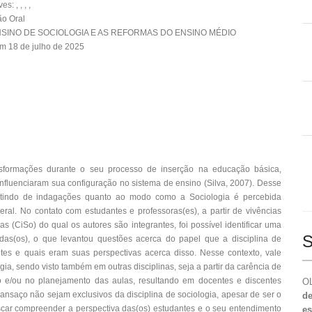
: , , , ,
o Oral
ENSINO DE SOCIOLOGIA E AS REFORMAS DO ENSINO MÉDIO
m 18 de julho de 2025
nsformações durante o seu processo de inserção na educação básica,
nfluenciaram sua configuração no sistema de ensino (Silva, 2007). Desse
partindo de indagações quanto ao modo como a Sociologia é percebida
eral. No contato com estudantes e professoras(es), a partir de vivências
s (CiSo) do qual os autores são integrantes, foi possível identificar uma
S
das(os), o que levantou questões acerca do papel que a disciplina de
tes e quais eram suas perspectivas acerca disso. Nesse contexto, vale
a, sendo visto também em outras disciplinas, seja a partir da carência de
culo e/ou no planejamento das aulas, resultando em docentes e discentes
OL
ansaço não sejam exclusivos da disciplina de sociologia, apesar de ser o
de
uscar compreender a perspectiva das(os) estudantes e o seu entendimento
es