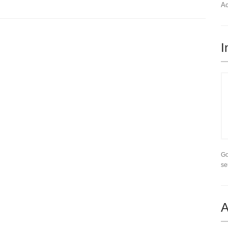
Ac
I
Go
se
A