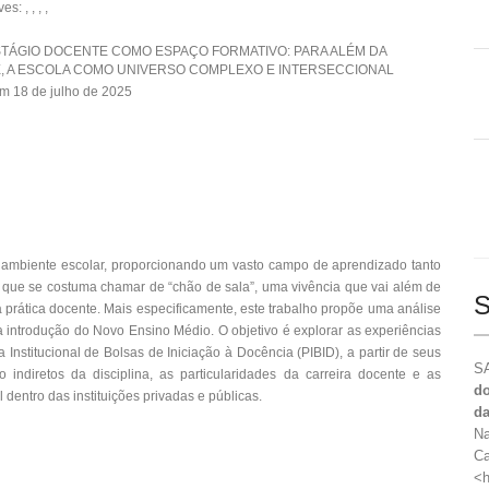
: , , , ,
ESTÁGIO DOCENTE COMO ESPAÇO FORMATIVO: PARA ALÉM DA
, A ESCOLA COMO UNIVERSO COMPLEXO E INTERSECCIONAL
m 18 de julho de 2025
o ambiente escolar, proporcionando um vasto campo de aprendizado tanto
o que se costuma chamar de “chão de sala”, uma vivência que vai além de
S
 prática docente. Mais especificamente, este trabalho propõe uma análise
a introdução do Novo Ensino Médio. O objetivo é explorar as experiências
 Institucional de Bolsas de Iniciação à Docência (PIBID), a partir de seus
SA
o indiretos da disciplina, as particularidades da carreira docente e as
do
dentro das instituições privadas e públicas.
da
Na
Ca
<h