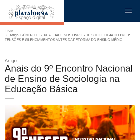
Toggl
navig
Início
Artigo: GÊNERO E SEXUALIDADE NOS LIVROS DE SOCIOLOGIA DO PNLD:
TENSÕES E SILENCIAMENTOS ANTES DA REFORMA DO ENSINO MÉDIO.
Artigo
Anais do 9º Encontro Nacional
de Ensino de Sociologia na
Educação Básica