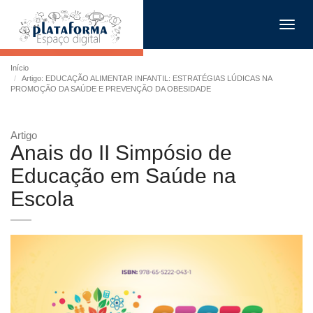
Toggl
navig
Início
Artigo: EDUCAÇÃO ALIMENTAR INFANTIL: ESTRATÉGIAS LÚDICAS NA
PROMOÇÃO DA SAÚDE E PREVENÇÃO DA OBESIDADE
Artigo
Anais do II Simpósio de
Educação em Saúde na
Escola