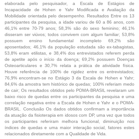
elaborada pelo pesquisador, a Escala de Estágios de
Incapacidade de Hohen e Yahr Modificada e Avaliação da
Mobilidade orientada pelo desempenho. Resultados Entre os 13
participantes da pesquisa, a idade variou de 60 a 86 anos, com
46,1% entre 70-79 anos; 58,3% são do sexo feminino; 46,1%
disseram ser viúvos; todos convivem com algum familiar; 53,8%
possuem ensino fundamental incompleto 69,2% são
aposentados; 46,1% da população estudada são ex-tabagistas,
53,8% eram etilistas, e 38,4% dos entrevistados referem perda
de apetite após o início da doença; 69,2% possuem Doenças
Osteoarticulares e 30,7% relata a prática de atividade física.
Houve referência de 100% de rigidez entre os entrevistados;
76,9% encontram-se no Estágio 3 da Escala de Hohen e Yahr;
84,6% da amostra tem histórico de quedas; 100% referiam medo
de cair; Os resultados obtidos pelo POMA-BRASIL revelaram um
baixo risco de quedas entre os participantes da pesquisa e uma
correlação negativa entre a Escala de Hohen e Yahr e o POMA-
BRASIL. Conclusão Os dados obtidos confirmam a importância
da atuação da fisioterapia em idosos com DP, uma vez que todos
os participantes referiram melhora funcional, diminuição nos
índices de quedas e uma maior interação social, fatores estes
relacionados diretamente com a Qualidade de Vida.