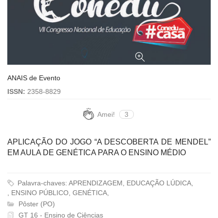
ANAIS de Evento
ISSN:
2358-8829
Amei!
3
APLICAÇÃO DO JOGO “A DESCOBERTA DE MENDEL”
EM AULA DE GENÉTICA PARA O ENSINO MÉDIO
Palavra-chaves: APRENDIZAGEM, EDUCAÇÃO LÚDICA,
, ENSINO PÚBLICO, GENÉTICA,
Pôster (PO)
GT 16 - Ensino de Ciências