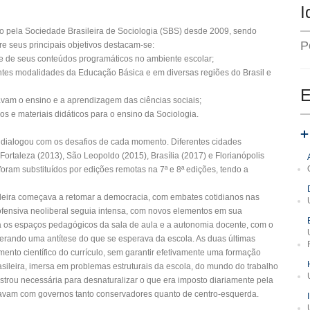
I
 pela Sociedade Brasileira de Sociologia (SBS) desde 2009, sendo
P
e seus principais objetivos destacam-se:
is e de seus conteúdos programáticos no ambiente escolar;
tes modalidades da Educação Básica e em diversas regiões do Brasil e
E
tavam o ensino e a aprendizagem das ciências sociais;
sos e materiais didáticos para o ensino da Sociologia.
e dialogou com os desafios de cada momento. Diferentes cidades
Fortaleza (2013), São Leopoldo (2015), Brasília (2017) e Florianópolis
oram substituídos por edições remotas na 7ª e 8ª edições, tendo a
ileira começava a retomar a democracia, com embates cotidianos nas
 ofensiva neoliberal seguia intensa, com novos elementos em sua
a os espaços pedagógicos da sala de aula e a autonomia docente, com o
 gerando uma antítese do que se esperava da escola. As duas últimas
nto científico do currículo, sem garantir efetivamente uma formação
ileira, imersa em problemas estruturais da escola, do mundo do trabalho
strou necessária para desnaturalizar o que era imposto diariamente pela
ertavam com governos tanto conservadores quanto de centro-esquerda.