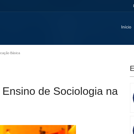
Início
ducação Básica
E
 Ensino de Sociologia na