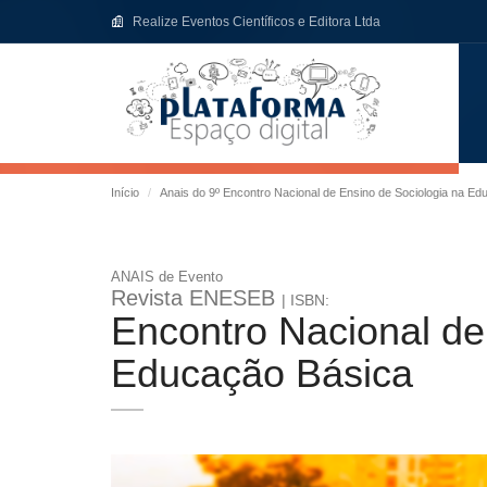
Realize Eventos Científicos e Editora Ltda
Início
Anais do 9º Encontro Nacional de Ensino de Sociologia na E
ANAIS de Evento
Revista ENESEB
| ISBN:
Encontro Nacional de
Educação Básica