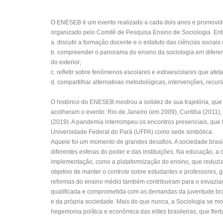
O ENESEB é um evento realizado a cada dois anos e promovido
organizado pelo Comitê de Pesquisa Ensino de Sociologia. Entr
a. discutir a formação docente e o estatuto das ciências socia
b. compreender o panorama do ensino da sociologia em diferen
do exterior;
c. refletir sobre fenômenos escolares e extraescolares que afe
d. compartilhar alternativas metodológicas, intervenções, recur
O histórico do ENESEB mostrou a solidez de sua trajetória, qu
acolheram o evento: Rio de Janeiro (em 2009), Curitiba (2011), 
(2019). A pandemia interrompeu os encontros presenciais, que f
Universidade Federal do Pará (UFPA) como sede simbólica.
Aquele foi um momento de grandes desafios. A sociedade bras
diferentes esferas do poder e das instituições. Na educação, a
implementação, como a plataformização do ensino, que reduzi
objetivo de manter o controle sobre estudantes e professores,
reformas do ensino médio também contribuíram para o esvaziame
qualificada e comprometida com as demandas da juventude bras
e da própria sociedade. Mais do que nunca, a Sociologia se mo
hegemonia política e econômica das elites brasileiras, que fl