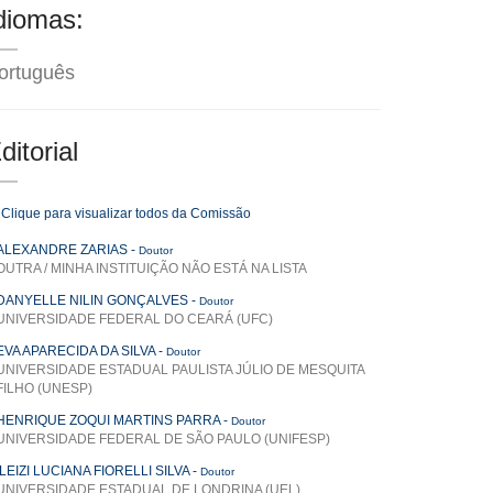
diomas:
ortuguês
ditorial
Clique para visualizar todos da Comissão
ALEXANDRE ZARIAS
-
Doutor
OUTRA / MINHA INSTITUIÇÃO NÃO ESTÁ NA LISTA
DANYELLE NILIN GONÇALVES
-
Doutor
UNIVERSIDADE FEDERAL DO CEARÁ (UFC)
EVA APARECIDA DA SILVA
-
Doutor
UNIVERSIDADE ESTADUAL PAULISTA JÚLIO DE MESQUITA
FILHO (UNESP)
HENRIQUE ZOQUI MARTINS PARRA
-
Doutor
UNIVERSIDADE FEDERAL DE SÃO PAULO (UNIFESP)
ILEIZI LUCIANA FIORELLI SILVA
-
Doutor
UNIVERSIDADE ESTADUAL DE LONDRINA (UEL)