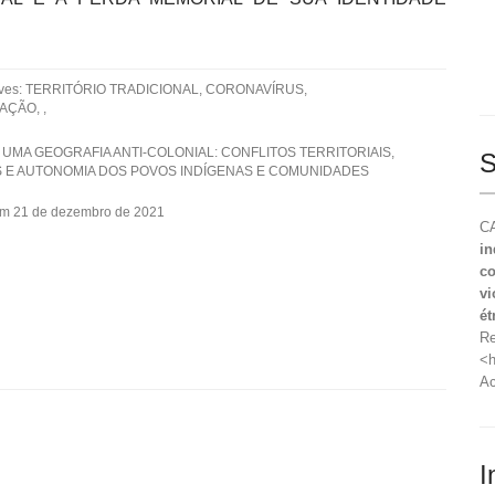
aves: TERRITÓRIO TRADICIONAL, CORONAVÍRUS,
ÇÃO, ,
 UMA GEOGRAFIA ANTI-COLONIAL: CONFLITOS TERRITORIAIS,
S
S E AUTONOMIA DOS POVOS INDÍGENAS E COMUNIDADES
em 21 de dezembro de 2021
CA
in
co
vi
ét
Re
<h
Ac
I