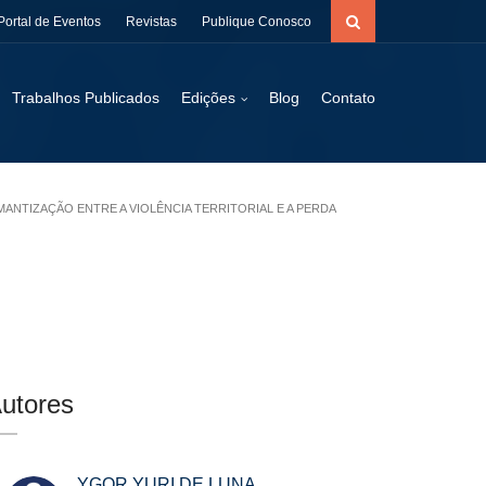
Portal de Eventos
Revistas
Publique Conosco
Trabalhos Publicados
Edições
Blog
Contato
MANTIZAÇÃO ENTRE A VIOLÊNCIA TERRITORIAL E A PERDA
utores
YGOR YURI DE LUNA