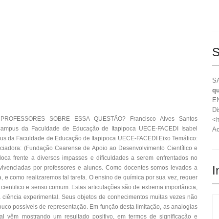
S
SA
qu
EN
Di
ROFESSORES SOBRE ESSA QUESTÃO? Francisco Alves Santos
<h
 campus da Faculdade de Educação de Itapipoca UECE-FACEDI Isabel
Ac
pus da Faculdade de Educação de Itapipoca UECE-FACEDI Eixo Temático:
nciadora: (Fundação Cearense de Apoio ao Desenvolvimento Científico e
ca frente a diversos impasses e dificuldades a serem enfrentados no
I
 vivenciadas por professores e alunos. Como docentes somos levados a
a, e como realizaremos tal tarefa. O ensino de química por sua vez, requer
 cientifico e senso comum. Estas articulações são de extrema importância,
 ciência experimental. Seus objetos de conhecimentos muitas vezes não
ouco possíveis de representação. Em função desta limitação, as analogias
al vêm mostrando um resultado positivo, em termos de significação e