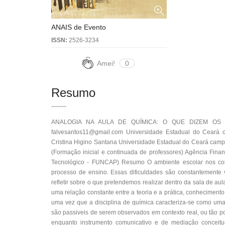
ANAIS de Evento
ISSN:
2526-3234
Amei!
0
Resumo
ANALOGIA NA AULA DE QUÍMICA: O QUE DIZEM OS P
falvesantos11@gmail.com Universidade Estadual do Ceará
Cristina Higino Santana Universidade Estadual do Ceará cam
(Formação inicial e continuada de professores) Agência Fina
Tecnológico - FUNCAP) Resumo O ambiente escolar nos colo
processo de ensino. Essas dificuldades são constantemente
refletir sobre o que pretendemos realizar dentro da sala de aul
uma relação constante entre a teoria e a prática, conhecimento
uma vez que a disciplina de química caracteriza-se como uma
são passiveis de serem observados em contexto real, ou tão p
enquanto instrumento comunicativo e de mediação conceitu