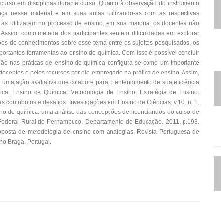
ecurso em disciplinas durante curso. Quanto à observação do instrumento
nça nesse material e em suas aulas utilizando-as com as respectivas
as utilizarem no processo de ensino, em sua maioria, os docentes não
o. Assim, como metade dos participantes sentem dificuldades em explorar
ões de conhecimentos sobre esse tema entre os sujeitos pesquisados, os
ortantes ferramentas ao ensino de química. Com isso é possível concluir
ão nas práticas de ensino de química configura-se como um importante
 docentes e pelos recursos por ele empregado na prática de ensino. Assim,
 uma ação avaliativa que colabore para o entendimento de sua eficiência
ica, Ensino de Química, Metodologia de Ensino, Estratégia de Ensino.
contributos e desafios. Investigações em Ensino de Ciências, v.10, n. 1,
sino de química: uma análise das concepções de licenciandos do curso de
Federal Rural de Pernambuco, Departamento de Educação. 2011. p.193.
oposta de metodologia de ensino com analogias. Revista Portuguesa de
ho Braga, Portugal.