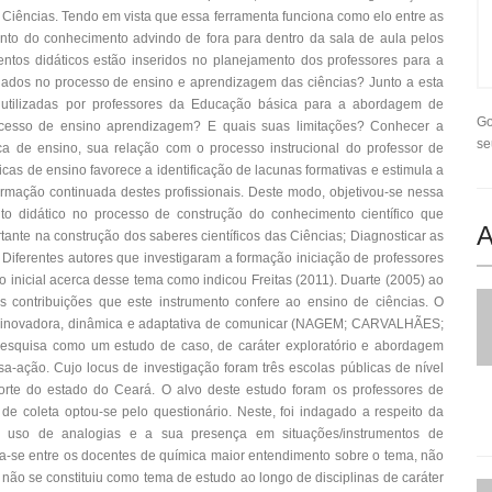
e Ciências. Tendo em vista que essa ferramenta funciona como elo entre as
to do conhecimento advindo de fora para dentro da sala de aula pelos
entos didáticos estão inseridos no planejamento dos professores para a
alhados no processo de ensino e aprendizagem das ciências? Junto a esta
 utilizadas por professores da Educação básica para a abordagem de
Go
 processo de ensino aprendizagem? E quais suas limitações? Conhecer a
se
a de ensino, sua relação com o processo instrucional do professor de
cas de ensino favorece a identificação de lacunas formativas e estimula a
ormação continuada destes profissionais. Deste modo, objetivou-se nessa
nto didático no processo de construção do conhecimento científico que
A
tante na construção dos saberes científicos das Ciências; Diagnosticar as
Diferentes autores que investigaram a formação iniciação de professores
 inicial acerca desse tema como indicou Freitas (2011). Duarte (2005) ao
ntes contribuições que este instrumento confere ao ensino de ciências. O
a inovadora, dinâmica e adaptativa de comunicar (NAGEM; CARVALHÃES;
pesquisa como um estudo de caso, de caráter exploratório e abordagem
sa-ação. Cujo locus de investigação foram três escolas públicas de nível
orte do estado do Ceará. O alvo deste estudo foram os professores de
 de coleta optou-se pelo questionário. Neste, foi indagado a respeito da
o uso de analogias e a sua presença em situações/instrumentos de
rva-se entre os docentes de química maior entendimento sobre o tema, não
não se constituiu como tema de estudo ao longo de disciplinas de caráter