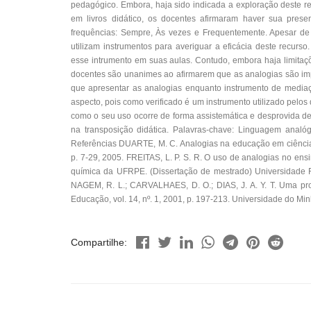
pedagógico. Embora, haja sido indicada a exploração deste r
em livros didático, os docentes afirmaram haver sua prese
frequências: Sempre, Às vezes e Frequentemente. Apesar de 
utilizam instrumentos para averiguar a eficácia deste recurs
esse intrumento em suas aulas. Contudo, embora haja limitaç
docentes são unanimes ao afirmarem que as analogias são imp
que apresentar as analogias enquanto instrumento de mediaç
aspecto, pois como verificado é um instrumento utilizado pelos
como o seu uso ocorre de forma assistemática e desprovida de
na transposição didática. Palavras-chave: Linguagem analóg
Referências DUARTE, M. C. Analogias na educação em ciências 
p. 7-29, 2005. FREITAS, L. P. S. R. O uso de analogias no en
química da UFRPE. (Dissertação de mestrado) Universidade 
NAGEM, R. L.; CARVALHAES, D. O.; DIAS, J. A. Y. T. Uma pr
Educação, vol. 14, nº. 1, 2001, p. 197-213. Universidade do Min
Compartilhe: