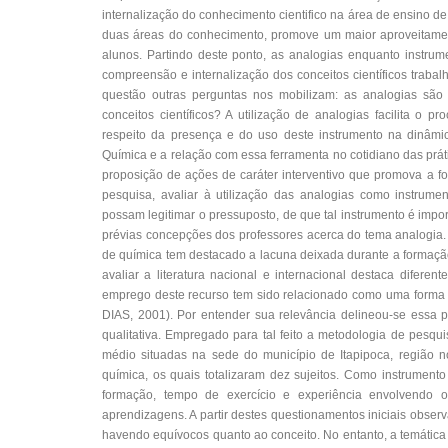
internalização do conhecimento cientifico na área de ensino d
duas áreas do conhecimento, promove um maior aproveitamen
alunos. Partindo deste ponto, as analogias enquanto instrum
compreensão e internalização dos conceitos científicos trab
questão outras perguntas nos mobilizam: as analogias são
conceitos científicos? A utilização de analogias facilita o
respeito da presença e do uso deste instrumento na dinâmic
Química e a relação com essa ferramenta no cotidiano das práti
proposição de ações de caráter interventivo que promova a f
pesquisa, avaliar à utilização das analogias como instrume
possam legitimar o pressuposto, de que tal instrumento é impor
prévias concepções dos professores acerca do tema analogia. 
de química tem destacado a lacuna deixada durante a formação
avaliar a literatura nacional e internacional destaca difere
emprego deste recurso tem sido relacionado como uma form
DIAS, 2001). Por entender sua relevância delineou-se essa 
qualitativa. Empregado para tal feito a metodologia de pesqui
médio situadas na sede do município de Itapipoca, região n
química, os quais totalizaram dez sujeitos. Como instrumento
formação, tempo de exercício e experiência envolvendo 
aprendizagens. A partir destes questionamentos iniciais obse
havendo equívocos quanto ao conceito. No entanto, a temática 