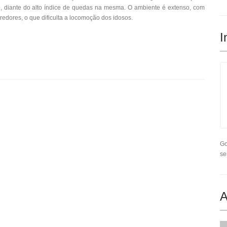
, diante do alto índice de quedas na mesma. O ambiente é extenso, com
edores, o que dificulta a locomoção dos idosos.
I
Go
se
A