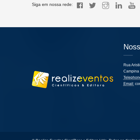
Siga em nossa rede:
Noss
Rua Arist
Campina 
Telephon
Email:
co