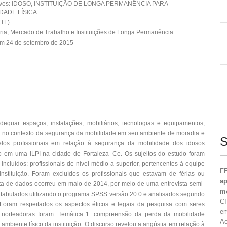
aves: IDOSO, INSTITUIÇÃO DE LONGA PERMANÊNCIA PARA
IDADE FÍSICA
(TL)
ia; Mercado de Trabalho e Instituições de Longa Permanência
em 24 de setembro de 2015
equar espaços, instalações, mobiliários, tecnologias e equipamentos,
os, no contexto da segurança da mobilidade em seu ambiente de moradia e
S
 pelos profissionais em relação à segurança da mobilidade dos idosos
zado em uma ILPI na cidade de Fortaleza–Ce. Os sujeitos do estudo foram
 incluídos: profissionais de nível médio a superior, pertencentes à equipe
FE
nstituição. Foram excluídos os profissionais que estavam de férias ou
ap
oleta de dados ocorreu em maio de 2014, por meio de uma entrevista semi-
mo
m tabulados utilizando o programa SPSS versão 20.0 e analisados segundo
CI
. Foram respeitados os aspectos éticos e legais da pesquisa com seres
em
s norteadoras foram: Temática 1: compreensão da perda da mobilidade
Ac
ambiente físico da instituição. O discurso revelou a angústia em relação à