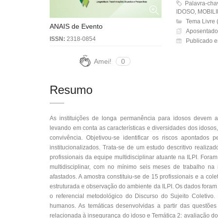
Palavra-ch
IDOSO, MOBIL
Tema Livre 
ANAIS de Evento
Aposentador
ISSN:
2318-0854
Publicado 
Amei!
0
Resumo
As instituições de longa permanência para idosos devem ad
levando em conta as características e diversidades dos idos
convivência. Objetivou-se identificar os riscos apontados
institucionalizados. Trata-se de um estudo descritivo reali
profissionais da equipe multidisciplinar atuante na ILPI. Foram
multidisciplinar, com no mínimo seis meses de trabalho na i
afastados. A amostra constituiu-se de 15 profissionais e a c
estruturada e observação do ambiente da ILPI. Os dados fora
o referencial metodológico do Discurso do Sujeito Coletivo
humanos. As temáticas desenvolvidas a partir das questõe
relacionada à insegurança do idoso e Temática 2: avaliação do 