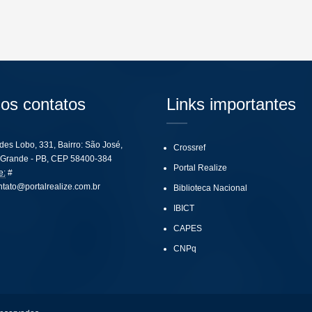
os contatos
Links importantes
ides Lobo, 331, Bairro: São José,
Crossref
Grande - PB, CEP 58400-384
Portal Realize
e:
#
ntato@portalrealize.com.br
Biblioteca Nacional
IBICT
CAPES
CNPq