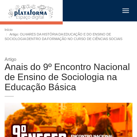
Toggl
navig
Início
Artigo: OLHARES DA HISTÓRIA DA EDUCAÇÃO E DO ENSINO DE
SOCIOLOGIA DENTRO DA FORMAÇÃO NO CURSO DE CIÊNCIAS SOCIAIS
Artigo
Anais do 9º Encontro Nacional
de Ensino de Sociologia na
Educação Básica