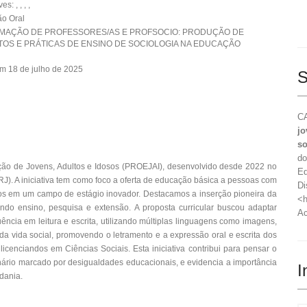
: , , , ,
o Oral
RMAÇÃO DE PROFESSORES/AS E PROFSOCIO: PRODUÇÃO DE
OS E PRÁTICAS DE ENSINO DE SOCIOLOGIA NA EDUCAÇÃO
m 18 de julho de 2025
S
CA
jo
so
do
ção de Jovens, Adultos e Idosos (PROEJAI), desenvolvido desde 2022 no
Ed
RJ). A iniciativa tem como foco a oferta de educação básica a pessoas com
Di
ndos em um campo de estágio inovador. Destacamos a inserção pioneira da
<h
ando ensino, pesquisa e extensão. A proposta curricular buscou adaptar
Ac
ência em leitura e escrita, utilizando múltiplas linguagens como imagens,
a da vida social, promovendo o letramento e a expressão oral e escrita dos
licenciandos em Ciências Sociais. Esta iniciativa contribui para pensar o
nário marcado por desigualdades educacionais, e evidencia a importância
I
dania.