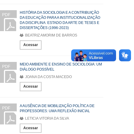
HISTÓRIA DA SOCIOLOGIA E A CONTRIBUIÇÃO
PDF
DA EDUCAÇÃO PARA A INSTITUCIONALIZAÇÃO
DA DISCIPLINA: ESTADO DA ARTE DE TESES E
DISSERTAÇÕES (1996-2023)
BEATRIZ AMORIM DE BARROS
Acessar
MEIO AMBIENTE E ENSINO DE SOCIOLOGIA: UM
PDF
DIÁLOGO POSSÍVEL
JOANA DA COSTA MACEDO
Acessar
A AUSÊNCIA DE MOBILIZAÇÃO POLÍTICA DE
PDF
PROFESSORES: UMA REFLEXÃO INICIAL
LETICIA VITORIA DA SILVA
Acessar