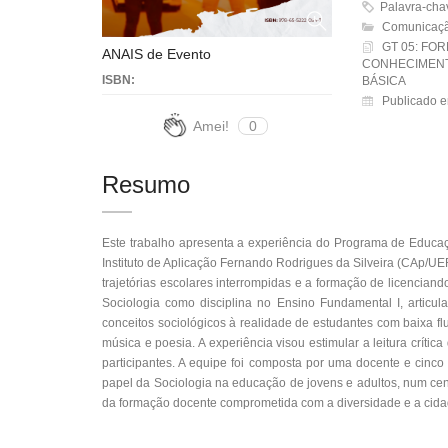
Palavra-chaves
Comunicaçã
GT 05: FO
ANAIS de Evento
CONHECIMENT
ISBN:
BÁSICA
Publicado e
Amei!
0
Resumo
Este trabalho apresenta a experiência do Programa de Educa
Instituto de Aplicação Fernando Rodrigues da Silveira (CAp/UE
trajetórias escolares interrompidas e a formação de licencia
Sociologia como disciplina no Ensino Fundamental I, articul
conceitos sociológicos à realidade de estudantes com baixa flu
música e poesia. A experiência visou estimular a leitura crític
participantes. A equipe foi composta por uma docente e cinco 
papel da Sociologia na educação de jovens e adultos, num ce
da formação docente comprometida com a diversidade e a cida